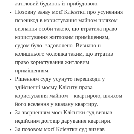
житловий будинок із прибудовою.
Позовну заяву моєї Клієнтки про усуненння
перешкод в користування майном шляхом
визнання особи такою, що втратила право
користування житловим приміщенням,
судом було задоволено. Визнано її
колишнього чоловіка таким, що втратив
право користування житловим
приміщенням.
Рішенням суду усунуто перешкоди у
здійсненні моєму Клієнту права
користування майном – квартирою, шляхом
його вселення у вказану квартиру.
За зверненням моєї Клієнтки суд визнав
недійсним договір дарування квартири.
За позовом моєї Клієнтки суд визнав