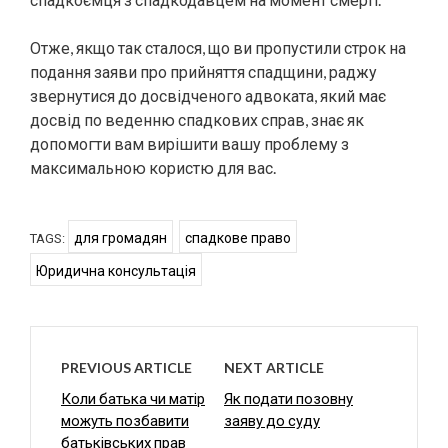
Отже, якщо так сталося, що ви пропустили строк на
подання заяви про прийняття спадщини, раджу
звернутися до досвідченого адвоката, який має
досвід по веденню спадкових справ, знає як
допомогти вам вирішити вашу проблему з
максимальною користю для вас.
для громадян
спадкове право
TAGS:
Юридична консультація
PREVIOUS ARTICLE
NEXT ARTICLE
Коли батька чи матір
Як подати позовну
можуть позбавити
заяву до суду
батьківських прав