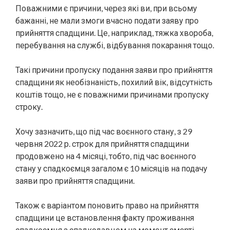
Поважними є причини, через які ви, при всьому
бажанні, не мали змоги вчасно подати заяву про
прийняття спадщини. Це, наприклад, тяжка хвороба,
перебування на службі, відбування покарання тощо.
Такі причини пропуску подання заяви про прийняття
спадщини як необізнаність, похилий вік, відсутність
коштів тощо, не є поважними причинами пропуску
строку.
Хочу зазначить, що під час воєнного стану, з 29
червня 2022 р. строк для прийняття спадщини
продовжено на 4 місяці, тобто, під час воєнного
стану у спадкоємця загалом є 10 місяців на подачу
заяви про прийняття спадщини.
Також є варіантом поновить право на прийняття
спадщини це встановлення факту проживання
спадкоємця з спадкодавцем на момент смерті.